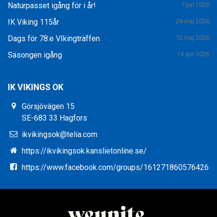
Naturpasset igång för i år!
7 jun 2026
IK Viking 115år
28 maj 2026
Dags för 78:e VIkingträffen
12 maj 2026
Säsongen igång
14 apr 2026
IK VIKINGS OK
Görsjövägen 15
SE-683 33 Hagfors
ikvikingsok@telia.com
https://ikvikingsok.kanslietonline.se/
https://www.facebook.com/groups/161271860576426