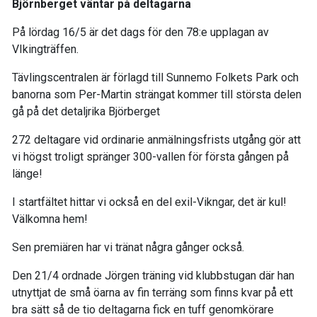
Björnberget väntar på deltagarna
På lördag 16/5 är det dags för den 78:e upplagan av
VIkingträffen.
Tävlingscentralen är förlagd till Sunnemo Folkets Park och
banorna som Per-Martin strängat kommer till största delen
gå på det detaljrika Björberget
272 deltagare vid ordinarie anmälningsfrists utgång gör att
vi högst troligt spränger 300-vallen för första gången på
länge!
I startfältet hittar vi också en del exil-Vikngar, det är kul!
Välkomna hem!
Sen premiären har vi tränat några gånger också.
Den 21/4 ordnade Jörgen träning vid klubbstugan där han
utnyttjat de små öarna av fin terräng som finns kvar på ett
bra sätt så de tio deltagarna fick en tuff genomkörare