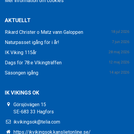
Mer information om cookies
AKTUELLT
Rikard Christer o Matz vann Galoppen
18 jul 2026
Naturpasset igång för i år!
7 jun 2026
IK Viking 115år
28 maj 2026
Dags för 78:e VIkingträffen
12 maj 2026
Säsongen igång
14 apr 2026
IK VIKINGS OK
Görsjövägen 15
SE-683 33 Hagfors
ikvikingsok@telia.com
https://ikvikingsok.kanslietonline.se/