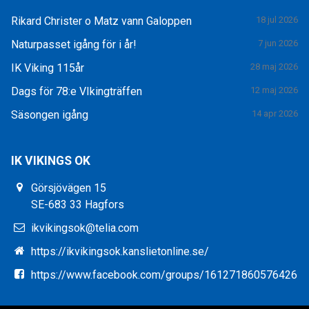
Rikard Christer o Matz vann Galoppen
18 jul 2026
Naturpasset igång för i år!
7 jun 2026
IK Viking 115år
28 maj 2026
Dags för 78:e VIkingträffen
12 maj 2026
Säsongen igång
14 apr 2026
IK VIKINGS OK
Görsjövägen 15
SE-683 33 Hagfors
ikvikingsok@telia.com
https://ikvikingsok.kanslietonline.se/
https://www.facebook.com/groups/161271860576426