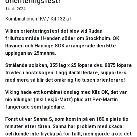
orienteringsfest!
14 okt 2024
Kombinationen IKV / Kil 132:a !
Vilken orienteringsfest det blev vid Rudan
friluftsområde i Handen söder om Stockholm. OK
Ravinen och Haninge SOK arrangerade den 50:e
upplagan av 25manna.
Strålande solsken, 355 lag x 25 löpare dvs. 8875 löpare
trivdes i höstskogen. Lägg därtill ledare, supporters
med mera så blir det omkring tio tusen orienterare!
Viking hade ett kombinationslag med Kils OK, det var
nio Vikingar (inkl.Lesjö-Matz) plus att Per-Martin
fungerade som lagledare.
Först ut var Sanna S, som kom in på en 180:e plats tio
minuter efter täten. Sanna har problem med skada
och kunde inte trycka på för fullt, men gjorde trots det