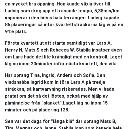
en mycket bra öppning. Hon kunde växla över till
Ludvig som drog upp ett rasande tempo, 5,38min/km
imponerar i den bitvis hala terrängen. Ludvig kapade
86 placeringar så inför kvartettsträckorna låg vi på en
94:e plats.
Första kvartett ut att starta samtidigt var Lars A,
Henry N, Mats S och Rebecca W. Stabila insatser även
om Lars hade det lite krångligt med en kontroll. Laget
låg nu inom 20minuter inför nästa kvartett, den vita.
Här sprang Tina, Ingrid, Anders och Sofia. Den
vindsnabba Ingrid kom in före Lars A på tredje
sträckan, så kartvarvning riskerades. Men vi hade
pratat om det så det löstes, också med hjälp av
påminnelse från ”planket”.Laget låg nu inom 15
minuter och på placering 128.
Sen var det dags för ”långa blå” där sprang Mats B,
Tim, Magnus och Janne. Stabila lopp som kapade hela