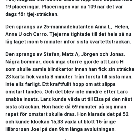
19 placeringar. Placeringen var nu 109 när det var
dags för tjej-sträckan.
Den sprangs av 25-mannadebutanten Anna L, Helen,
Anna U och Carro. Tjejerna tightade till det hela så nu
låg laget inom 5 minuter inför sista kvartettsträckan.
Den sprangs av Stefan, Matz A, Jörgen och Jonas.
Några bommar, dock inga större gjorde att Lars H
som skulle samla blindkartor innan han fick sin sträcka
23 karta fick vänta 8 minuter från första till sista man.
Inte alls farligt. Ett kraftfullt hopp om att slippa
omstart tändes. Och det blev inte mindre efter Lars
snabba insats. Lars kunde växla ut till Elsa på den näst
sista sträckan. Hon hade då 69 minuter på sig innan
repet för omstart skulle dras. Hon klarade det på 52
och kunde klockan 15,33 växla ut blott 16-årige
lillbrorsan Joel på den 9km långa avslutningen.