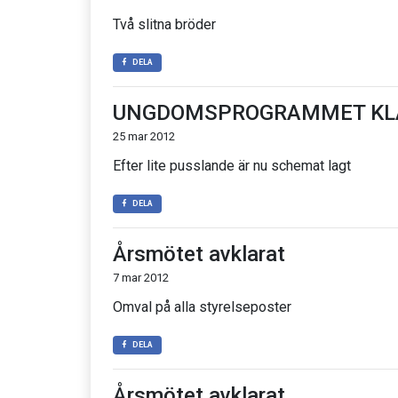
Två slitna bröder
DELA
UNGDOMSPROGRAMMET KL
25 mar 2012
Efter lite pusslande är nu schemat lagt
DELA
Årsmötet avklarat
7 mar 2012
Omval på alla styrelseposter
DELA
Årsmötet avklarat