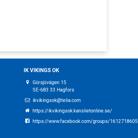
IK VIKINGS OK
Görsjövägen 15
SE-683 33 Hagfors
ikvikingsok@telia.com
https://ikvikingsok.kanslietonline.se/
https://www.facebook.com/groups/161271860