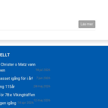
Läs mer
ELLT
 Christer o Matz vann
pen
18 jul 2026
asset igång för i år!
7 jun 2026
ing 115år
28 maj 2026
ör 78:e VIkingträffen
12 maj 2026
gen igång
14 apr 2026