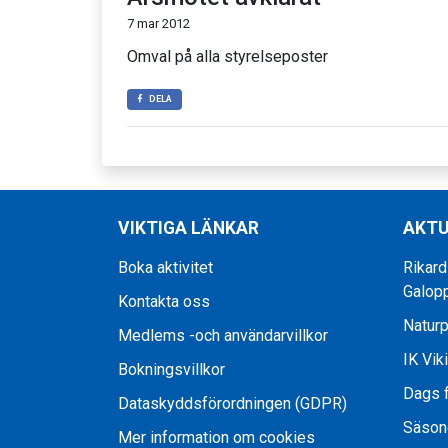
7 mar 2012
Omval på alla styrelseposter
DELA
VIKTIGA LÄNKAR
AKTU
Boka aktivitet
Rikard
Galop
Kontakta oss
Naturp
Medlems -och användarvillkor
IK Vik
Bokningsvillkor
Dags f
Dataskyddsförordningen (GDPR)
Säson
Mer information om cookies