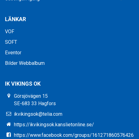
LÄNKAR
VOF
SOFT
Eventor
Bilder Webbalbum
IK VIKINGS OK
Görsjövägen 15
SE-683 33 Hagfors
ikvikingsok@telia.com
https://ikvikingsok.kanslietonline.se/
https://www.facebook.com/groups/161271860576426