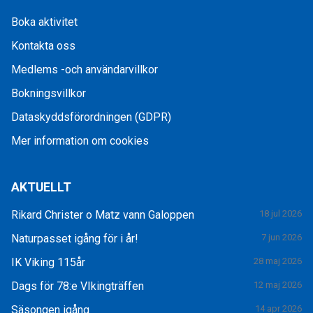
Boka aktivitet
Kontakta oss
Medlems -och användarvillkor
Bokningsvillkor
Dataskyddsförordningen (GDPR)
Mer information om cookies
AKTUELLT
Rikard Christer o Matz vann Galoppen
18 jul 2026
Naturpasset igång för i år!
7 jun 2026
IK Viking 115år
28 maj 2026
Dags för 78:e VIkingträffen
12 maj 2026
Säsongen igång
14 apr 2026