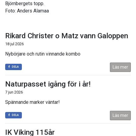
Björnbergets topp.
Foto: Anders Alamaa
Rikard Christer o Matz vann Galoppen
18 jul 2026
Nybörjare och rutin vinnande kombo
Läs mer
DELA
Naturpasset igång för i år!
7 jun 2026
Spännande marker väntar!
Läs mer
DELA
IK Viking 115år