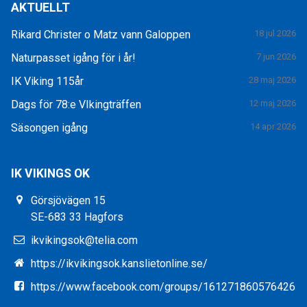
AKTUELLT
Rikard Christer o Matz vann Galoppen
18 jul 2026
Naturpasset igång för i år!
7 jun 2026
IK Viking 115år
28 maj 2026
Dags för 78:e VIkingträffen
12 maj 2026
Säsongen igång
14 apr 2026
IK VIKINGS OK
Görsjövägen 15
SE-683 33 Hagfors
ikvikingsok@telia.com
https://ikvikingsok.kanslietonline.se/
https://www.facebook.com/groups/161271860576426