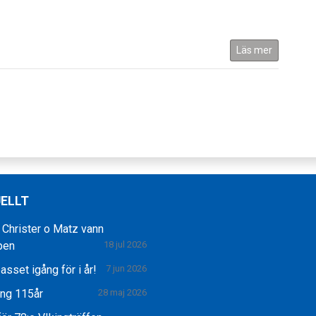
Läs mer
ELLT
 Christer o Matz vann
pen
18 jul 2026
asset igång för i år!
7 jun 2026
ing 115år
28 maj 2026