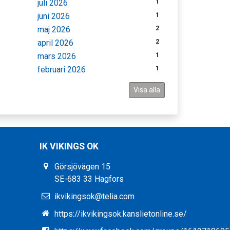
juli 2026
1
juni 2026
1
maj 2026
2
april 2026
2
mars 2026
1
februari 2026
1
Visa alla
IK VIKINGS OK
Görsjövägen 15
SE-683 33 Hagfors
ikvikingsok@telia.com
https://ikvikingsok.kanslietonline.se/