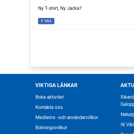
Ny T-shirt, Ny Jacka?
DELA
VIKTIGA LÄNKAR
AKTU
Boka aktivitet
Rikard
Galop
Kontakta oss
Naturp
Medlems -och användarvillkor
IK Vik
Bokningsvillkor