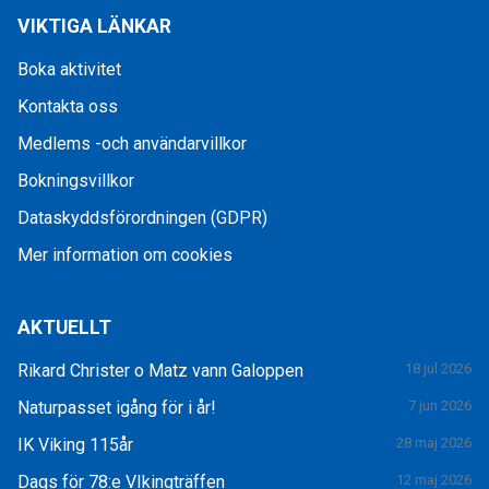
VIKTIGA LÄNKAR
Boka aktivitet
Kontakta oss
Medlems -och användarvillkor
Bokningsvillkor
Dataskyddsförordningen (GDPR)
Mer information om cookies
AKTUELLT
Rikard Christer o Matz vann Galoppen
18 jul 2026
Naturpasset igång för i år!
7 jun 2026
IK Viking 115år
28 maj 2026
Dags för 78:e VIkingträffen
12 maj 2026