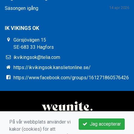
Säsongen igång
14 apr 2026
IK VIKINGS OK
Görsjövägen 15
SE-683 33 Hagfors
ikvikingsok@telia.com
https://ikvikingsok.kanslietonline.se/
https://www.facebook.com/groups/161271860576426
På vår webbplats använder vi
Jag accepterar
kakor (cookies) för att