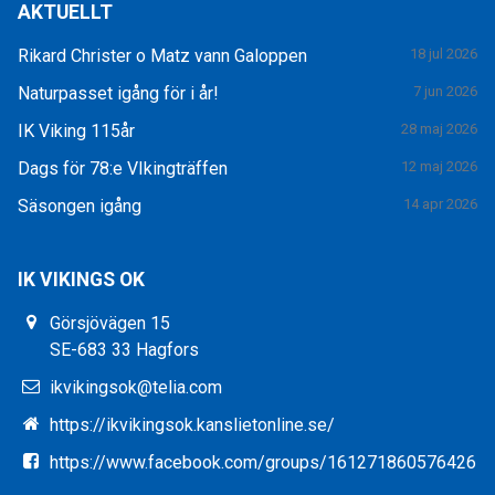
AKTUELLT
Rikard Christer o Matz vann Galoppen
18 jul 2026
Naturpasset igång för i år!
7 jun 2026
IK Viking 115år
28 maj 2026
Dags för 78:e VIkingträffen
12 maj 2026
Säsongen igång
14 apr 2026
IK VIKINGS OK
Görsjövägen 15
SE-683 33 Hagfors
ikvikingsok@telia.com
https://ikvikingsok.kanslietonline.se/
https://www.facebook.com/groups/161271860576426