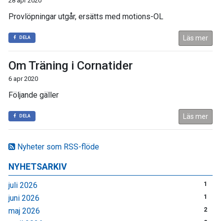
28 apr 2020
Provlöpningar utgår, ersätts med motions-OL
Läs mer
DELA
Om Träning i Cornatider
6 apr 2020
Följande gäller
Läs mer
DELA
Nyheter som RSS-flöde
NYHETSARKIV
juli 2026
1
juni 2026
1
maj 2026
2