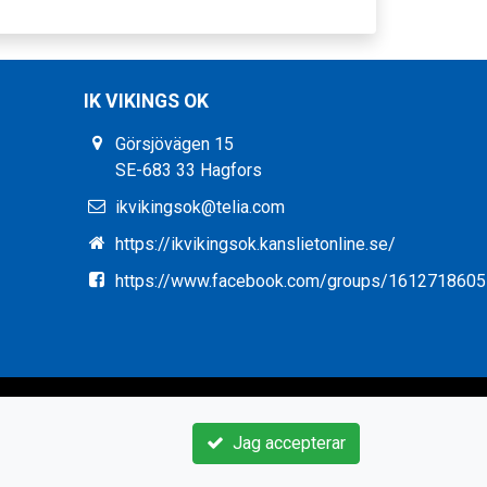
IK VIKINGS OK
Görsjövägen 15
SE-683 33 Hagfors
ikvikingsok@telia.com
https://ikvikingsok.kanslietonline.se/
https://www.facebook.com/groups/161271860
Jag accepterar