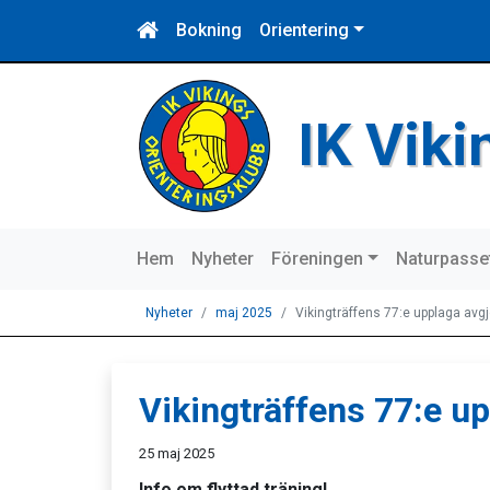
Bokning
Orientering
IK Vik
Hem
Nyheter
Föreningen
Naturpasse
Nyheter
maj 2025
Vikingträffens 77:e upplaga avg
Vikingträffens 77:e u
25 maj 2025
Info om flyttad träning!