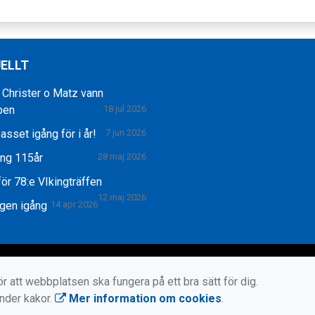
ELLT
 Christer o Matz vann
pen
18 jul 2026
asset igång för i år!
7 jun 2026
ing 115år
28 maj 2026
ör 78:e VIkingträffen
12 maj 2026
gen igång
14 apr 2026
r att webbplatsen ska fungera på ett bra sätt för dig.
änder kakor.
Mer information om cookies
.