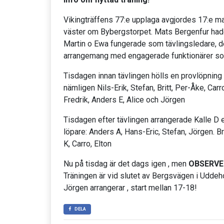
Vikingträffens 77:e upplaga avgjordes 17:e maj
väster om Bybergstorpet. Mats Bergenfur had
Martin o Ewa fungerade som tävlingsledare, de
arrangemang med engagerade funktionärer som fi
Tisdagen innan tävlingen hölls en provlöpnin
nämligen Nils-Erik, Stefan, Britt, Per-Åke, Carr
Fredrik, Anders E, Alice och Jörgen
Tisdagen efter tävlingen arrangerade Kalle D 
löpare: Anders A, Hans-Eric, Stefan, Jörgen. Bri
K, Carro, Elton
Nu på tisdag är det dags igen , men
OBSERVE
Träningen är vid slutet av Bergsvägen i Udde
Jörgen arrangerar , start mellan 17-18!
DELA