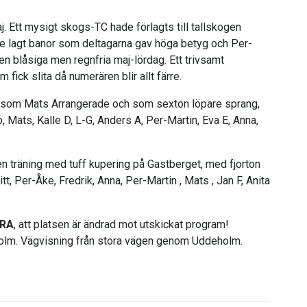
. Ett mysigt skogs-TC hade förlagts till tallskogen
e lagt banor som deltagarna gav höga betyg och Per-
n blåsiga men regnfria maj-lördag. Ett trivsamt
ck slita då numerären blir allt färre.
g som Mats Arrangerade och som sexton löpare sprang,
o, Mats, Kalle D, L-G, Anders A, Per-Martin, Eva E, Anna,
en träning med tuff kupering på Gastberget, med fjorton
tt, Per-Åke, Fredrik, Anna, Per-Martin , Mats , Jan F, Anita
RA
, att platsen är ändrad mot utskickat program!
holm. Vägvisning från stora vägen genom Uddeholm.