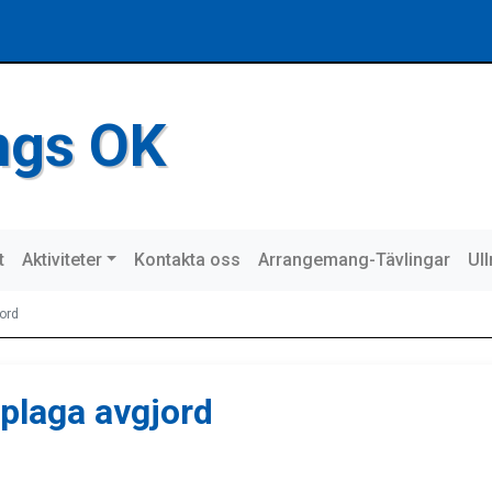
ings OK
t
Aktiviteter
Kontakta oss
Arrangemang-Tävlingar
Ul
jord
pplaga avgjord