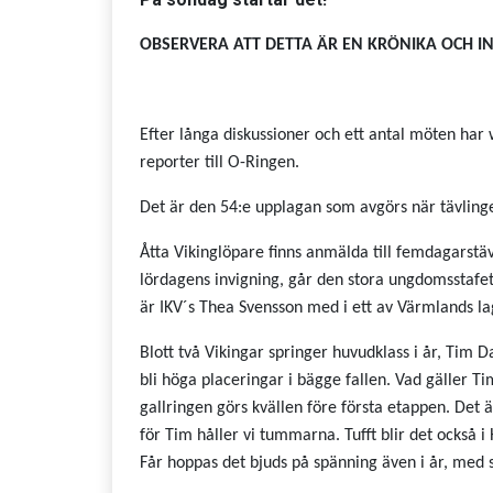
OBSERVERA ATT DETTA ÄR EN KRÖNIKA OCH IN
Efter långa diskussioner och ett antal möten har
reporter till O-Ringen.
Det är den 54:e upplagan som avgörs när tävling
Åtta Vikinglöpare finns anmälda till femdagarst
lördagens invigning, går den stora ungdomsstaf
är IKV´s Thea Svensson med i ett av Värmlands lag
Blott två Vikingar springer huvudklass i år, Tim D
bli höga placeringar i bägge fallen. Vad gäller Ti
gallringen görs kvällen före första etappen. Det ä
för Tim håller vi tummarna. Tufft blir det också 
Får hoppas det bjuds på spänning även i år, med