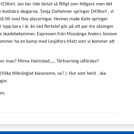
H21Kort. Jan har inte tävlat så flitigt som tidigare men det
 de kustnära skogarna. Tanja Dalheimer springer D45Kort , vi
lå till med fina placeringar. Hennes make Kalle springer
 lopp bara i år än vad flertalet gör på ett par-tre säsonger
vissa skadebekymmer. Expressen från Mossänga Anders Jonsson
 kommer ha en kamp med Lesjöfors-Matz som vi kommer att
er man? Minns Halmstad,,,,, Tårtvarning utfärdas!!
Vilka tillkrånglat klassnamn, va? ). Hur som helst , ska
gar.
en.