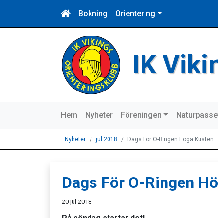
Bokning
Orientering
IK Vik
Hem
Nyheter
Föreningen
Naturpasse
Nyheter
jul 2018
Dags För O-Ringen Höga Kusten
Dags För O-Ringen Hö
20 jul 2018
På söndag startar det!