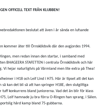
GEN OFFICELL TEXT FRÅN KLUBBEN!
 webredaktionen beslutat att även i år sända en lufsande
en kommer åter till Örnsköldsvik där den avgjordes 1994.
ävlingen, men redan innan den startar, i samband med
etten BHAGEERA STAFETTEN i centrala Örnsköldsvik och här
. Vi hejar naturligtvis på Värmland men lite extra på Thea!
alheimer i H18 och Leif Lind i H75. Här är tipset att det kan
m så kan det bli så att han springer H18E, den slutgiltiga
r tuff konkurrens bland juniorerna. Vad det än blir för klass
i H75, Leif hamnade ju bra förra O-Ringen han sprang, i Sälen.
 sportslig hård kamp bland 75-gubbarna.