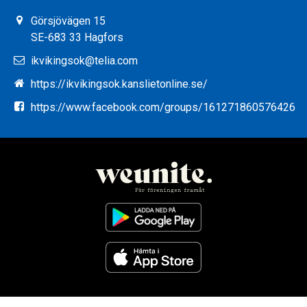
Görsjövägen 15
SE-683 33 Hagfors
ikvikingsok@telia.com
https://ikvikingsok.kanslietonline.se/
https://www.facebook.com/groups/161271860576426