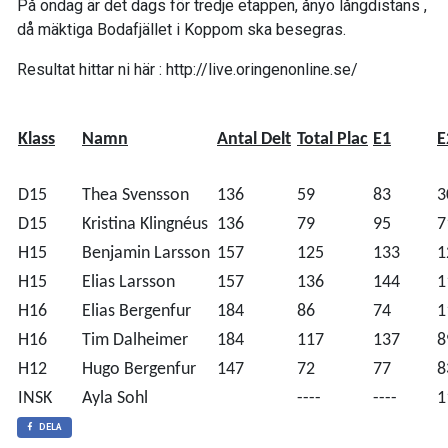
På ondag är det dags för tredje etappen, ånyo långdistans ,
då mäktiga Bodafjället i Koppom ska besegras.
Resultat hittar ni här : http://live.oringenonline.se/
Klass
Namn
Antal Delt
Total Plac
E1
E
D15
Thea Svensson
136
59
83
3
D15
Kristina Klingnéus
136
79
95
7
H15
Benjamin Larsson
157
125
133
1
H15
Elias Larsson
157
136
144
1
H16
Elias Bergenfur
184
86
74
1
H16
Tim Dalheimer
184
117
137
8
H12
Hugo Bergenfur
147
72
77
8
INSK
Ayla Sohl
----
----
1
DELA