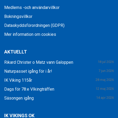
Medlems -och användarvillkor
Bokningsvillkor
Dataskyddsförordningen (GDPR)
Mer information om cookies
AKTUELLT
Rikard Christer o Matz vann Galoppen
18 jul 2026
Naturpasset igång för i år!
7 jun 2026
IK Viking 115år
28 maj 2026
Dags för 78:e VIkingträffen
12 maj 2026
Säsongen igång
14 apr 2026
IK VIKINGS OK