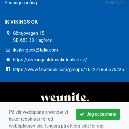
Säsongen igång
14 apr 2026
IK VIKINGS OK
Görsjövägen 15
SE-683 33 Hagfors
ikvikingsok@telia.com
https://ikvikingsok.kanslietonline.se/
https://www.facebook.com/groups/161271860576426
På vår webbplats använder vi
Jag accepterar
kakor (cookies) för att
webbplatsen ska fungera på ett bra sätt för dig.