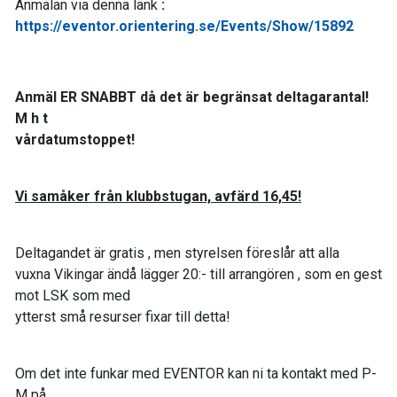
Anmälan via denna länk
:
https://eventor.orientering.se/Events/Show/15892
Anmäl ER SNABBT då det är begränsat deltagarantal!
M h t
vårdatumstoppet!
Vi samåker från klubbstugan, avfärd 16,45!
Deltagandet är gratis , men styrelsen föreslår att alla
vuxna Vikingar ändå lägger 20:- till arrangören , som en gest
mot LSK som med
ytterst små resurser fixar till detta!
Om det inte funkar med EVENTOR kan ni ta kontakt med P-
M på