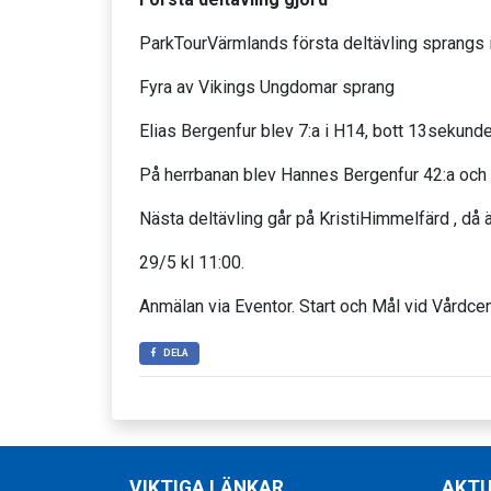
ParkTourVärmlands första deltävling sprangs i
Fyra av Vikings Ungdomar sprang
Elias Bergenfur blev 7:a i H14, bott 13sekund
På herrbanan blev Hannes Bergenfur 42:a och
Nästa deltävling går på KristiHimmelfärd , då ä
29/5 kl 11:00.
Anmälan via Eventor. Start och Mål vid Vårdcen
DELA
VIKTIGA LÄNKAR
AKTU