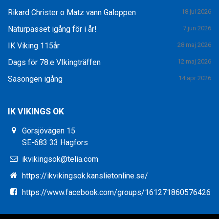
Rikard Christer o Matz vann Galoppen
18 jul 2026
Naturpasset igång för i år!
7 jun 2026
IK Viking 115år
28 maj 2026
Dags för 78:e VIkingträffen
12 maj 2026
Säsongen igång
14 apr 2026
IK VIKINGS OK
Görsjövägen 15
SE-683 33 Hagfors
ikvikingsok@telia.com
https://ikvikingsok.kanslietonline.se/
https://www.facebook.com/groups/161271860576426