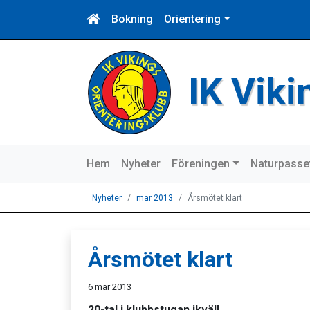
Bokning
Orientering
IK Vik
Hem
Nyheter
Föreningen
Naturpasse
Nyheter
mar 2013
Årsmötet klart
Årsmötet klart
6 mar 2013
20-tal i klubbstugan ikväll