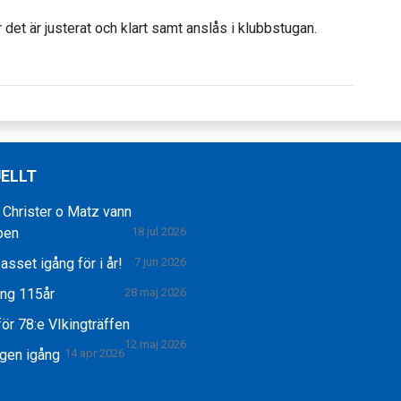
 det är justerat och klart samt anslås i klubbstugan.
ELLT
 Christer o Matz vann
pen
18 jul 2026
asset igång för i år!
7 jun 2026
ing 115år
28 maj 2026
ör 78:e VIkingträffen
12 maj 2026
gen igång
14 apr 2026