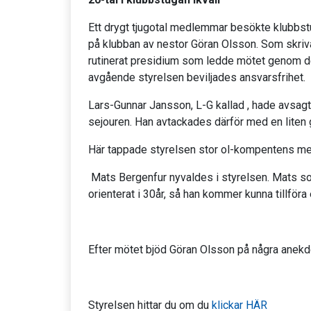
Ett drygt tjugotal medlemmar besökte klubbs
på klubban av nestor Göran Olsson. Som skriva
rutinerat presidium som ledde mötet genom de 
avgående styrelsen beviljades ansvarsfrihet.
Lars-Gunnar Jansson, L-G kallad , hade avsagt s
sejouren. Han avtackades därför med en liten 
Här tappade styrelsen stor ol-kompentens men L
Mats Bergenfur nyvaldes i styrelsen. Mats som
orienterat i 30år, så han kommer kunna tillföra
Efter mötet bjöd Göran Olsson på några anekdo
Styrelsen hittar du om du
klickar HÄR