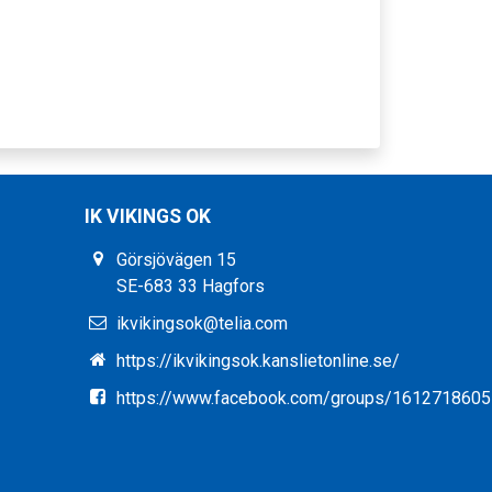
IK VIKINGS OK
Görsjövägen 15
SE-683 33 Hagfors
ikvikingsok@telia.com
https://ikvikingsok.kanslietonline.se/
https://www.facebook.com/groups/161271860