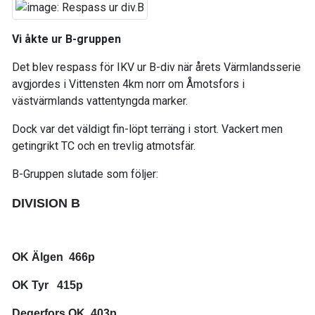
Vi åkte ur B-gruppen
Det blev respass för IKV ur B-div när årets Värmlandsserie
avgjordes i Vittensten 4km norr om Åmotsfors i
västvärmlands vattentyngda marker.
Dock var det väldigt fin-löpt terräng i stort. Vackert men
getingrikt TC och en trevlig atmotsfär.
B-Gruppen slutade som följer:
DIVISION B
OK Älgen 466p
OK Tyr 415p
Degerfors OK 403p