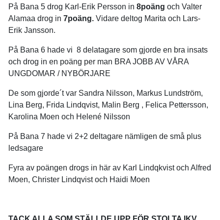
På Bana 5 drog Karl-Erik Persson in
8poäng
och Valter
Alamaa drog in
7poäng.
Vidare deltog Marita och Lars-
Erik Jansson.
På Bana 6 hade vi 8 delatagare som gjorde en bra insats
och drog in en poäng per man BRA JOBB AV VÅRA
UNGDOMAR / NYBÖRJARE
De som gjorde´t var Sandra Nilsson, Markus Lundström,
Lina Berg, Frida Lindqvist, Malin Berg , Felica Pettersson,
Karolina Moen och Helené Nilsson
På Bana 7 hade vi 2+2 deltagare nämligen de små plus
ledsagare
Fyra av poängen drogs in här av Karl Lindqkvist och Alfred
Moen, Christer Lindqvist och Haidi Moen
TACK ALLA SOM STÄLLDE UPP FÖR STOLTA IKV