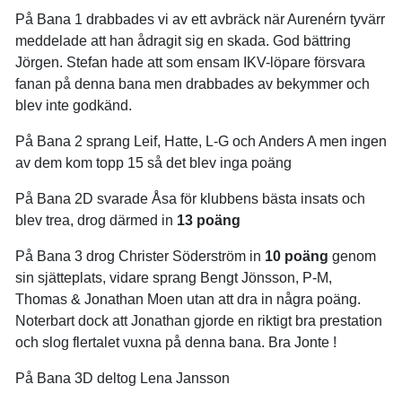
På Bana 1 drabbades vi av ett avbräck när Aurenérn tyvärr
meddelade att han ådragit sig en skada. God bättring
Jörgen. Stefan hade att som ensam IKV-löpare försvara
fanan på denna bana men drabbades av bekymmer och
blev inte godkänd.
På Bana 2 sprang Leif, Hatte, L-G och Anders A men ingen
av dem kom topp 15 så det blev inga poäng
På Bana 2D svarade Åsa för klubbens bästa insats och
blev trea, drog därmed in
13 poäng
På Bana 3 drog Christer Söderström in
10 poäng
genom
sin sjätteplats, vidare sprang Bengt Jönsson, P-M,
Thomas & Jonathan Moen utan att dra in några poäng.
Noterbart dock att Jonathan gjorde en riktigt bra prestation
och slog flertalet vuxna på denna bana. Bra Jonte !
På Bana 3D deltog Lena Jansson