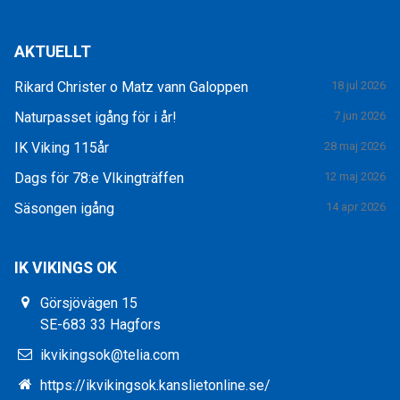
AKTUELLT
Rikard Christer o Matz vann Galoppen
18 jul 2026
Naturpasset igång för i år!
7 jun 2026
IK Viking 115år
28 maj 2026
Dags för 78:e VIkingträffen
12 maj 2026
Säsongen igång
14 apr 2026
IK VIKINGS OK
Görsjövägen 15
SE-683 33 Hagfors
ikvikingsok@telia.com
https://ikvikingsok.kanslietonline.se/