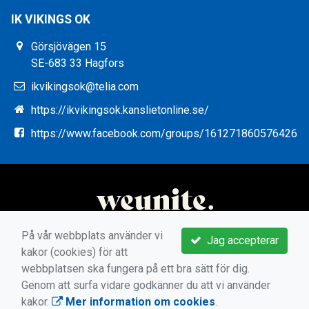
IK VIKINGS OK
Görsjövägen 15
SE-683 33 Hagfors
ikvikingsok@telia.com
https://ikvikingsok.kanslietonline.se/
https://www.facebook.com/groups/161271860576426
På vår webbplats använder vi
Jag accepterar
kakor (cookies) för att
webbplatsen ska fungera på ett bra sätt för dig.
Genom att surfa vidare godkänner du att vi använder
kakor.
Mer information om cookies
.