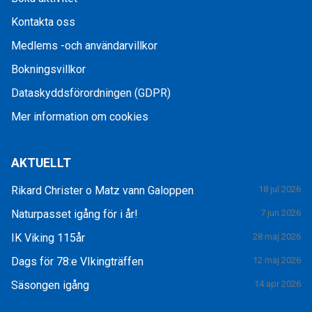
Kontakta oss
Medlems -och användarvillkor
Bokningsvillkor
Dataskyddsförordningen (GDPR)
Mer information om cookies
AKTUELLT
Rikard Christer o Matz vann Galoppen
18 jul 2026
Naturpasset igång för i år!
7 jun 2026
IK Viking 115år
28 maj 2026
Dags för 78:e VIkingträffen
12 maj 2026
Säsongen igång
14 apr 2026